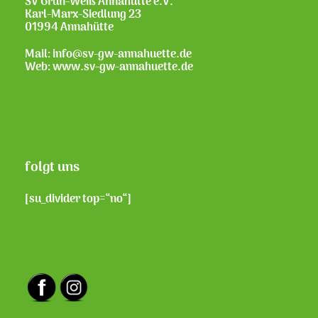
SV Grün-Weiß Annahütte e.V.
Karl-Marx-Siedlung 23
01994 Annahütte
Mail: info@sv-gw-annahuette.de
Web:
www.sv-gw-annahuette.de
folgt uns
[su_divider top=“no“]