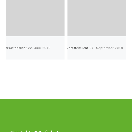
Veröffentlicht
22. Juni 2019
Veröffentlicht
27. September 2018
Ve