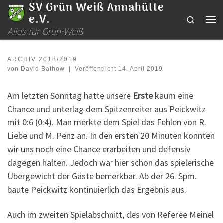
SV Grün Weiß Annahütte
Zum Inhalt springen
e.V.
Search
Me
Alles für Grün-Weiß
ARCHIV 2018/2019
von
David Bathow
|
Veröffentlicht
14. April 2019
Am letzten Sonntag hatte unsere
Erste
kaum eine
Chance und unterlag dem Spitzenreiter aus Peickwitz
mit 0:6 (0:4). Man merkte dem Spiel das Fehlen von R.
Liebe und M. Penz an. In den ersten 20 Minuten konnten
wir uns noch eine Chance erarbeiten und defensiv
dagegen halten. Jedoch war hier schon das spielerische
Übergewicht der Gäste bemerkbar. Ab der 26. Spm.
baute Peickwitz kontinuierlich das Ergebnis aus.
Auch im zweiten Spielabschnitt, des von Referee Meinel