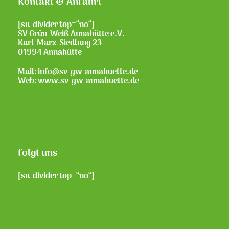
Kontakt & Anfahrt
[su_divider top=“no“]
SV Grün-Weiß Annahütte e.V.
Karl-Marx-Siedlung 23
01994 Annahütte
Mail: info@sv-gw-annahuette.de
Web:
www.sv-gw-annahuette.de
folgt uns
[su_divider top=“no“]