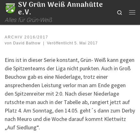
SV Grün Weiß Annahütte
Zum Inhalt springen
e.V.
Search
Me
Alles für Grün-Weiß
ARCHIV 2016/2017
von
David Bathow
|
Veröffentlicht
5. Mai 2017
Eins ist in dieser Serie konstant, Grün- Weiß kann gegen
die Spitzenteams der Liga nicht punkten. Auch in Groß
Beuchow gab es eine Niederlage, trotz einer
ansprechenden Leistung verlor man am Ende gegen
den Spitzenreiter mit 2:0. Nach dieser Niederlage
rutschte man auch in der Tabelle ab, rangiert jetzt auf
Platz 4. Am Sonntag, den 14.05. geht´s dann zum Derby
nach Meuro und die Woche darauf kommt Klettwitz
„Auf Siedlung“.