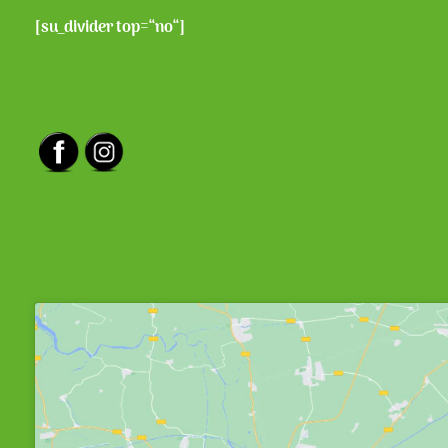
[su_divider top=“no“]