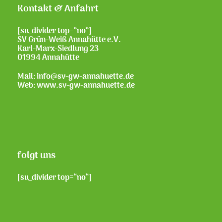
Kontakt & Anfahrt
[su_divider top=“no“]
SV Grün-Weiß Annahütte e.V.
Karl-Marx-Siedlung 23
01994 Annahütte
Mail: info@sv-gw-annahuette.de
Web:
www.sv-gw-annahuette.de
folgt uns
[su_divider top=“no“]