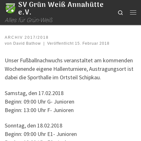
SV Grün Weiß Annahütte
Zum Inhalt springen
e.V.
Search
Me
Alles für Grün-Weiß
ARCHIV 2017/2018
von
David Bathow
|
Veröffentlicht
15. Februar 2018
Unser Fußballnachwuchs veranstaltet am kommenden
Wochenende eigene Hallenturniere, Austragungsort ist
dabei die Sporthalle im Ortsteil Schipkau.
Samstag, den 17.02.2018
Beginn: 09:00 Uhr G- Junioren
Beginn: 13:00 Uhr F- Junioren
Sonntag, den 18.02.2018
Beginn: 09:00 Uhr E1- Junioren