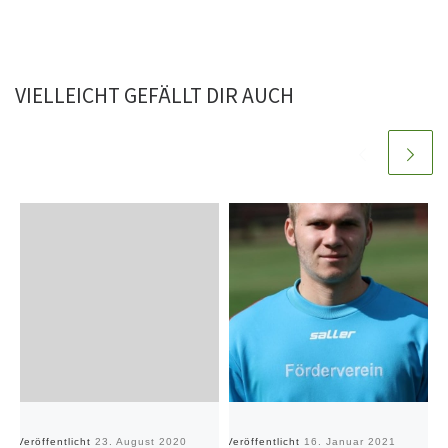
VIELLEICHT GEFÄLLT DIR AUCH
Veröffentlicht
23. August 2020
Veröffentlicht
16. Januar 2021
Ve