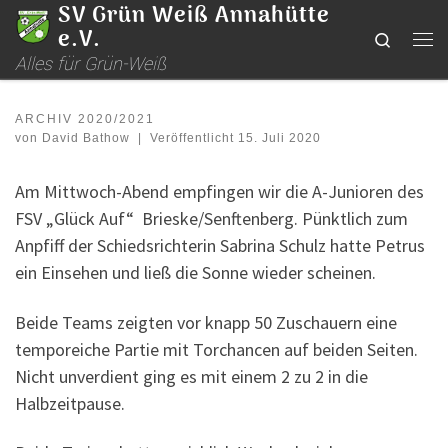
SV Grün Weiß Annahütte
Zum Inhalt springen
e.V.
Search
Me
Alles für Grün-Weiß
ARCHIV 2020/2021
von
David Bathow
|
Veröffentlicht
15. Juli 2020
Am Mittwoch-Abend empfingen wir die A-Junioren des
FSV „Glück Auf“ Brieske/Senftenberg. Pünktlich zum
Anpfiff der Schiedsrichterin Sabrina Schulz hatte Petrus
ein Einsehen und ließ die Sonne wieder scheinen.
Beide Teams zeigten vor knapp 50 Zuschauern eine
temporeiche Partie mit Torchancen auf beiden Seiten.
Nicht unverdient ging es mit einem 2 zu 2 in die
Halbzeitpause.