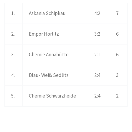
1.
Askania Schipkau
4:2
7
2.
Empor Hörlitz
3:2
6
3.
Chemie Annahütte
2:1
6
4.
Blau- Weiß Sedlitz
2:4
3
5.
Chemie Schwarzheide
2:4
2