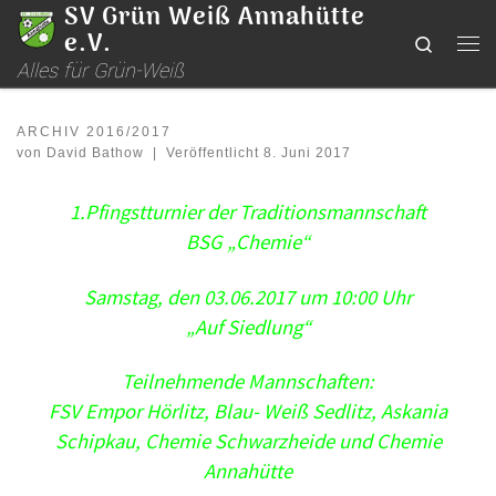
SV Grün Weiß Annahütte
Zum Inhalt springen
e.V.
Search
Me
Alles für Grün-Weiß
ARCHIV 2016/2017
von
David Bathow
|
Veröffentlicht
8. Juni 2017
1.Pfingstturnier der Traditionsmannschaft
BSG „Chemie“
Samstag, den 03.06.2017 um 10:00 Uhr
„Auf Siedlung“
Teilnehmende Mannschaften:
FSV Empor Hörlitz, Blau- Weiß Sedlitz, Askania
Schipkau, Chemie Schwarzheide und Chemie
Annahütte