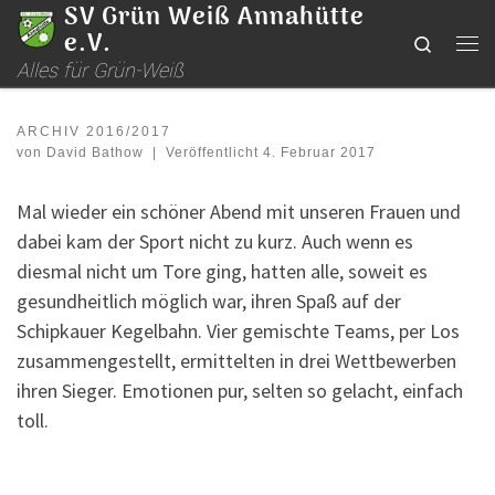
SV Grün Weiß Annahütte
Zum Inhalt springen
e.V.
Search
Me
Alles für Grün-Weiß
ARCHIV 2016/2017
von
David Bathow
|
Veröffentlicht
4. Februar 2017
Mal wieder ein schöner Abend mit unseren Frauen und
dabei kam der Sport nicht zu kurz. Auch wenn es
diesmal nicht um Tore ging, hatten alle, soweit es
gesundheitlich möglich war, ihren Spaß auf der
Schipkauer Kegelbahn. Vier gemischte Teams, per Los
zusammengestellt, ermittelten in drei Wettbewerben
ihren Sieger. Emotionen pur, selten so gelacht, einfach
toll.