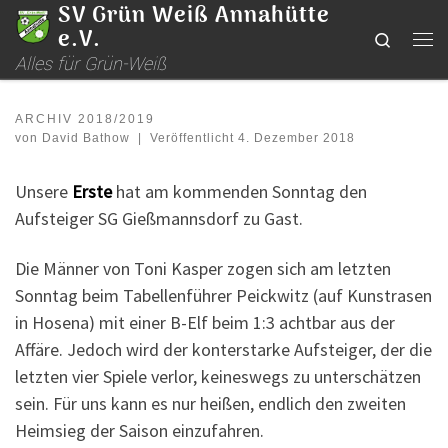
SV Grün Weiß Annahütte
Zum Inhalt springen
e.V.
Search
Me
Alles für Grün-Weiß
ARCHIV 2018/2019
von
David Bathow
|
Veröffentlicht
4. Dezember 2018
Unsere
Erste
hat am kommenden Sonntag den
Aufsteiger SG Gießmannsdorf zu Gast.
Die Männer von Toni Kasper zogen sich am letzten
Sonntag beim Tabellenführer Peickwitz (auf Kunstrasen
in Hosena) mit einer B-Elf beim 1:3 achtbar aus der
Affäre. Jedoch wird der konterstarke Aufsteiger, der die
letzten vier Spiele verlor, keineswegs zu unterschätzen
sein. Für uns kann es nur heißen, endlich den zweiten
Heimsieg der Saison einzufahren.