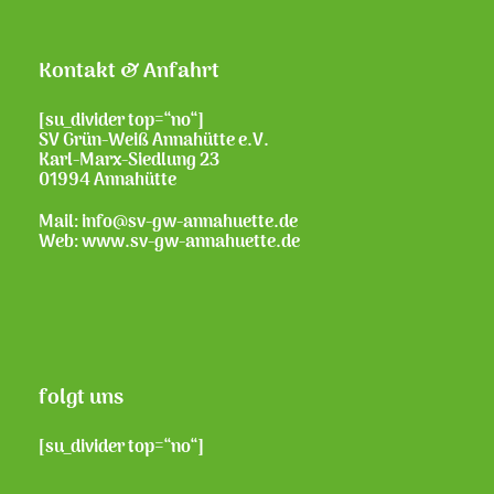
Kontakt & Anfahrt
[su_divider top=“no“]
SV Grün-Weiß Annahütte e.V.
Karl-Marx-Siedlung 23
01994 Annahütte
Mail: info@sv-gw-annahuette.de
Web:
www.sv-gw-annahuette.de
folgt uns
[su_divider top=“no“]