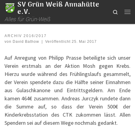
SV Grün Weiß Annahütte
Zum Inhalt springen
e.V.
Search
Me
Alles für Grün-Weiß
ARCHIV 2016/2017
von
David Bathow
|
Veröffentlicht
25. Mai 2017
Auf Anregung von Philipp Prasse beteiligte sich unser
Verein erstmals an der Aktion Mosh gegen Krebs.
Hierzu wurde während des Frühlingslaufs gesammelt,
der Verein spendete dazu die Hälfte seiner Einnahmen
aus Gulaschkanone und Eintrittsgeldern. Am Ende
kamen 464€ zusammen. Andreas Jurczyk rundete dann
die Summe auf, so dass der Verein 500€ der
Kinderkrebsstation des CTK zukommen lässt. Allen
Spendern sei auf diesem Wege nochmals gedankt.