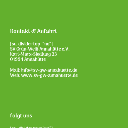
Kontakt & Anfahrt
[su_divider top=“no“]
SV Grün-Weiß Annahütte e.V.
Karl-Marx-Siedlung 23
01994 Annahütte
Mail: info@sv-gw-annahuette.de
Web:
www.sv-gw-annahuette.de
folgt uns