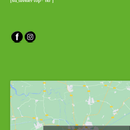
[su_divider top=“no“]