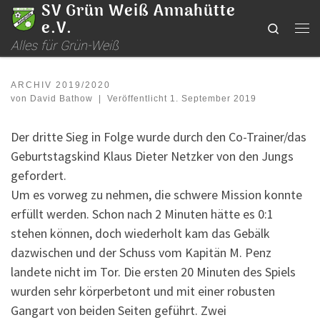
SV Grün Weiß Annahütte
Zum Inhalt springen
e.V.
Search
Me
Alles für Grün-Weiß
ARCHIV 2019/2020
von
David Bathow
|
Veröffentlicht
1. September 2019
Der dritte Sieg in Folge wurde durch den Co-Trainer/das
Geburtstagskind Klaus Dieter Netzker von den Jungs
gefordert.
Um es vorweg zu nehmen, die schwere Mission konnte
erfüllt werden. Schon nach 2 Minuten hätte es 0:1
stehen können, doch wiederholt kam das Gebälk
dazwischen und der Schuss vom Kapitän M. Penz
landete nicht im Tor. Die ersten 20 Minuten des Spiels
wurden sehr körperbetont und mit einer robusten
Gangart von beiden Seiten geführt. Zwei