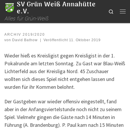
SV Grün Weiß Annahütte
Zum Inhalt springen
e.V.
Search
Me
Alles für Grün-Weiß
ARCHIV 2019/2020
von
David Bathow
|
Veröffentlicht
11. Oktober 2019
Wieder hieß es Kreisligist gegen Kreisligist in der 1.
Pokalrunde am letzten Sonntag. Zu Gast war Blau-Weiß
Lichterfeld aus der Kreisliga Nord. 45 Zuschauer
wollten sich dieses Spiel nicht entgehen lassen und
wurden für ihr Kommen belohnt.
Der Gastgeben war wieder offensiv eingestellt, fand
aber in der Anfangsviertelstunde noch nicht zu seinem
Spiel. Vielmehr gingen die Gäste nach 14 Minuten in
Führung (A. Brandenburg). P. Paul kam nach 15 Minuten