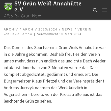
SV Grün Weiß Annahütte
Zum Inhalt springen
e.V.
Search
Me
Alles für Grün-Weiß
ARCHIV
ARCHIV 2023/2024
NEWS
VEREIN
von
David Bathow
|
Veröffentlicht
19. März 2024
Das Domizil des Sportvereins Grün-Weiß Annahütte war
in die Jahre gekommen. Deshalb freut es den Verein
umso mehr, dass nun endlich das undichte Dach wieder
intakt ist. Innerhalb von 3 Monaten wurde das Dach
komplett abgedichtet, gedämmt und erneuert. Der
Bürgermeister Klaus Prietzel und der Vereinspräsident
Andreas Jurczyk nahmen das Werk kürzlich in
Augenschein – bereits von der Kreisstraße aus ist das
leuchtende Grün zu sehen.