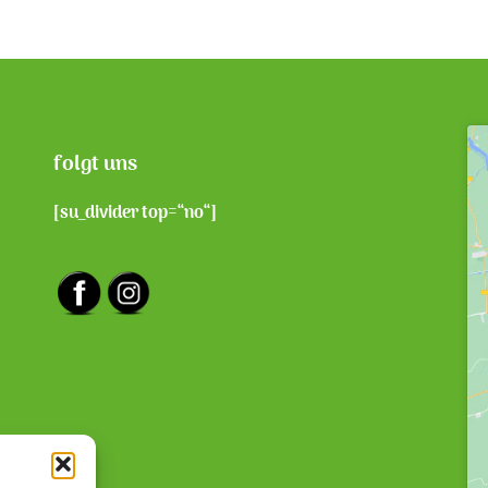
folgt uns
[su_divider top=“no“]