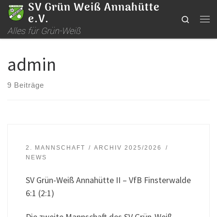
SV Grün Weiß Annahütte
Zum Inhalt springen
e.V.
Search
Me
Alles für Grün-Weiß
admin
9 Beiträge
2. MANNSCHAFT
ARCHIV 2025/2026
NEWS
SV Grün-Weiß Annahütte II – VfB Finsterwalde
6:1 (2:1)
Die zweite Mannschaft des SV Grün-Weiß