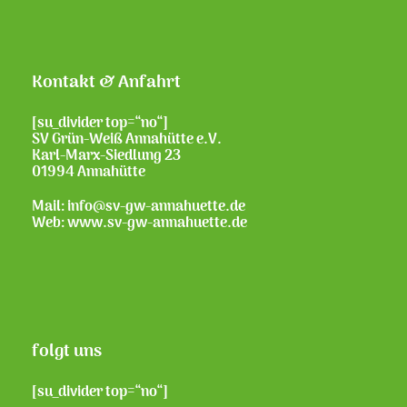
Kontakt & Anfahrt
[su_divider top=“no“]
SV Grün-Weiß Annahütte e.V.
Karl-Marx-Siedlung 23
01994 Annahütte
Mail: info@sv-gw-annahuette.de
Web:
www.sv-gw-annahuette.de
folgt uns
[su_divider top=“no“]