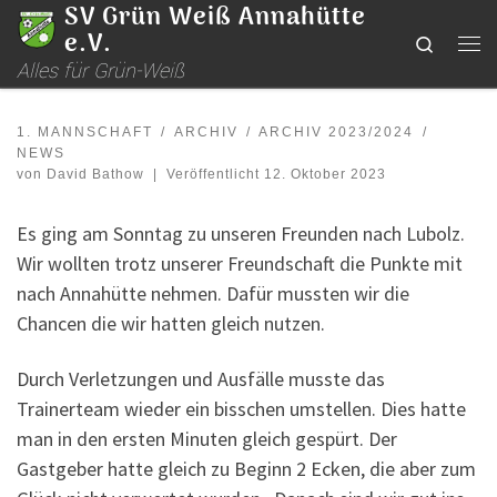
SV Grün Weiß Annahütte
Zum Inhalt springen
e.V.
Search
Me
Alles für Grün-Weiß
1. MANNSCHAFT
ARCHIV
ARCHIV 2023/2024
NEWS
von
David Bathow
|
Veröffentlicht
12. Oktober 2023
Es ging am Sonntag zu unseren Freunden nach Lubolz.
Wir wollten trotz unserer Freundschaft die Punkte mit
nach Annahütte nehmen. Dafür mussten wir die
Chancen die wir hatten gleich nutzen.
Durch Verletzungen und Ausfälle musste das
Trainerteam wieder ein bisschen umstellen. Dies hatte
man in den ersten Minuten gleich gespürt. Der
Gastgeber hatte gleich zu Beginn 2 Ecken, die aber zum