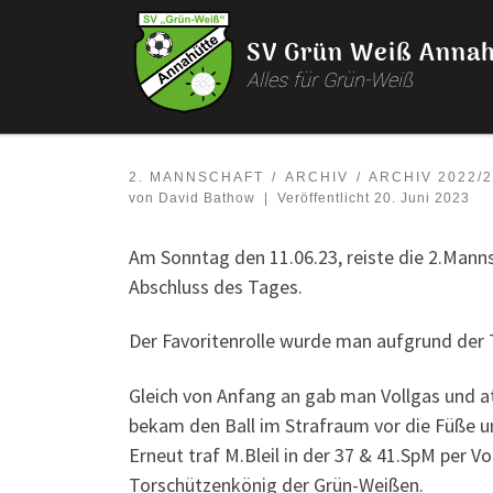
Zum Inhalt springen
SV Grün Weiß Annah
Alles für Grün-Weiß
2. MANNSCHAFT
ARCHIV
ARCHIV 2022/
von
David Bathow
|
Veröffentlicht
20. Juni 2023
Am Sonntag den 11.06.23, reiste die 2.Manns
Abschluss des Tages.
Der Favoritenrolle wurde man aufgrund der 
Gleich von Anfang an gab man Vollgas und att
bekam den Ball im Strafraum vor die Füße un
Erneut traf M.Bleil in der 37 & 41.SpM per V
Torschützenkönig der Grün-Weißen.