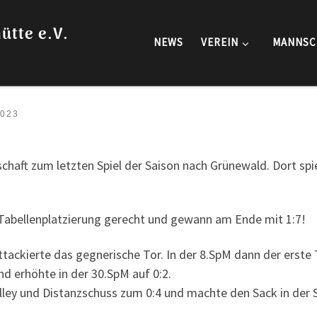
ütte e.V.
NEWS
VEREIN
MANNSC
2023
chaft zum letzten Spiel der Saison nach Grünewald. Dort sp
Tabellenplatzierung gerecht und gewann am Ende mit 1:7!
ackierte das gegnerische Tor. In der 8.SpM dann der erste T
d erhöhte in der 30.SpM auf 0:2.
olley und Distanzschuss zum 0:4 und machte den Sack in der Sp