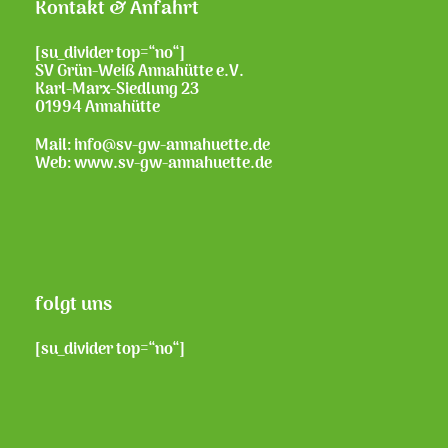
Kontakt & Anfahrt
[su_divider top=“no“]
SV Grün-Weiß Annahütte e.V.
Karl-Marx-Siedlung 23
01994 Annahütte
Mail: info@sv-gw-annahuette.de
Web:
www.sv-gw-annahuette.de
folgt uns
[su_divider top=“no“]