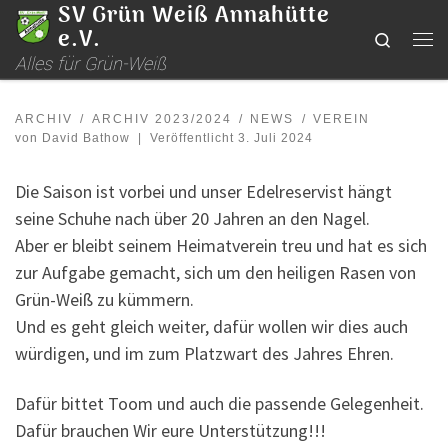
SV Grün Weiß Annahütte
Zum Inhalt springen
e.V.
Search
Me
Alles für Grün-Weiß
ARCHIV
ARCHIV 2023/2024
NEWS
VEREIN
von
David Bathow
|
Veröffentlicht
3. Juli 2024
Die Saison ist vorbei und unser Edelreservist hängt
seine Schuhe nach über 20 Jahren an den Nagel.
Aber er bleibt seinem Heimatverein treu und hat es sich
zur Aufgabe gemacht, sich um den heiligen Rasen von
Grün-Weiß zu kümmern.
Und es geht gleich weiter, dafür wollen wir dies auch
würdigen, und im zum Platzwart des Jahres Ehren.
Dafür bittet Toom und auch die passende Gelegenheit.
Dafür brauchen Wir eure Unterstützung!!!