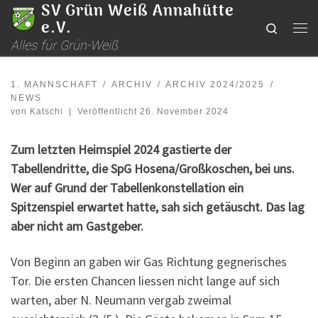
SV Grün Weiß Annahütte
Zum Inhalt springen
e.V.
Search
Me
Alles für Grün-Weiß
1. MANNSCHAFT
ARCHIV
ARCHIV 2024/2025
NEWS
von
Katschi
|
Veröffentlicht
26. November 2024
Zum letzten Heimspiel 2024 gastierte der
Tabellendritte, die SpG Hosena/Großkoschen, bei uns.
Wer auf Grund der Tabellenkonstellation ein
Spitzenspiel erwartet hatte, sah sich getäuscht. Das lag
aber nicht am Gastgeber.
Von Beginn an gaben wir Gas Richtung gegnerisches
Tor. Die ersten Chancen liessen nicht lange auf sich
warten, aber N. Neumann vergab zweimal