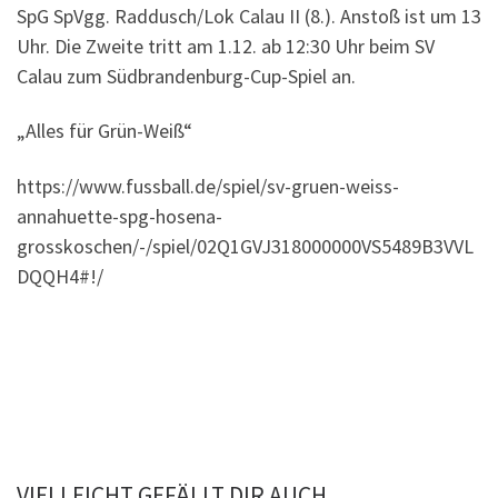
SpG SpVgg. Raddusch/Lok Calau II (8.). Anstoß ist um 13
Uhr. Die Zweite tritt am 1.12. ab 12:30 Uhr beim SV
Calau zum Südbrandenburg-Cup-Spiel an.
„Alles für Grün-Weiß“
https://www.fussball.de/spiel/sv-gruen-weiss-
annahuette-spg-hosena-
grosskoschen/-/spiel/02Q1GVJ318000000VS5489B3VVL
DQQH4#!/
VIELLEICHT GEFÄLLT DIR AUCH