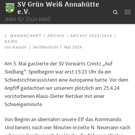
SV Grün Weiß Annahütte
Zum Inhalt springen
e.V.
Search
Me
Alles für Grün-Weiß
1. MANNSCHAFT
ARCHIV
ARCHIV 2023/2024
NEWS
von
Katschi
|
Veröffentlicht
7. Mai 2024
Am 5. Mai gastierte der SV Vorwärts Crinitz „Auf
Siedlung“. Spielbeginn war erst 15:23 Uhr da ein
Schiedsrichterassistent eine Autopanne hatte. Vor dem
Anpfiff gedachten wir unserem plötzlich am 25.4.24
vorstorbenen Klaus-Dieter Netzker mit einer
Schweigeminute.
Von Beginn an übernahm unsere Elf das Kommando.
Und bereits nach vier Minuten erzielte N. Neumann nach